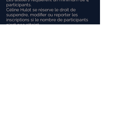
participants.
Céline Hulot se réserve le droit de
suspendre, modifier ou reporter les
inscriptions si le nombre de participants
n'est pas atteint.
Sorry, the checkout page does not
support sharing
Copied to clipboard
Céline Hulot
Tel :
06 35 44 44 44
Lyon : 96 RN7 - 69210 Lentilly
Le Mans : 7 rue de Loué - 72240
Bernay-en-Champagne
Réservez votre moment personnel