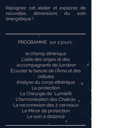
Rejoignez cet atelier et explorez de
nouvelles dimensions du soin
énergétique !
PROGRAMME sur 2 jours :
le champ éthérique
L'aide des anges et des
accompagnants de lumière
Écouter le besoin de l'Âme et des
cellules
Analyse du corps éthérique
La protection
La Chirurgie de Lumière
L'harmonisation des Chakras
La reconnexion des 2 cerveaux
Le Miroir de protection
Le soin à distance