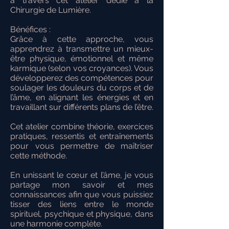
à travers cet atelier dédié à la
Chirurgie de Lumière.
Bénéfices :
Grâce à cette approche, vous
apprendrez à transmettre un mieux-
être physique, émotionnel et même
karmique (selon vos croyances). Vous
développerez des compétences pour
soulager les douleurs du corps et de
l’âme, en alignant les énergies et en
travaillant sur différents plans de l’être.
Cet atelier combine théorie, exercices
pratiques, ressentis et entraînements
pour vous permettre de maîtriser
cette méthode.
En unissant le cœur et l’âme, je vous
partage mon savoir et mes
connaissances afin que vous puissiez
tisser des liens entre le monde
spirituel, psychique et physique, dans
une harmonie complète.