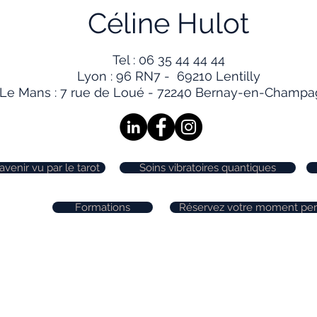
Céline Hulot
Tel :
06 35 44 44 44
Lyon : 96 RN7 - 69210 Lentilly
Le Mans : 7 rue de Loué - 72240 Bernay-en-Champ
avenir vu par le tarot
Soins vibratoires quantiques
Formations
Réservez votre moment per