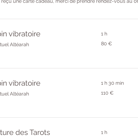
z reçu une carte cadeau, merci de prendre rendez-vous au
0
in vibratoire
1 h
80
80 €
ituel Altéarah
euros
in vibratoire
1 h 30 min
110
110 €
ituel Altéarah
euros
ure des Tarots
1 h