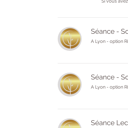
Si vous ave
Séance - So
A Lyon - option R
Séance - So
A Lyon - option R
Séance Lect