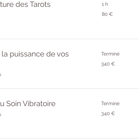
ure des Tarots
1 h
80
80 €
euros
la puissance de vos
Terminé
340
340 €
euros
s
u Soin Vibratoire
Terminé
340
340 €
s
euros